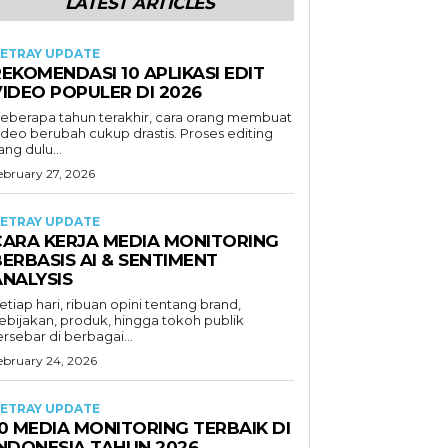
LATEST ARTICLES
ETRAY UPDATE
EKOMENDASI 10 APLIKASI EDIT
VIDEO POPULER DI 2026
eberapa tahun terakhir, cara orang membuat
ideo berubah cukup drastis. Proses editing
ang dulu...
ebruary 27, 2026
ETRAY UPDATE
CARA KERJA MEDIA MONITORING
ERBASIS AI & SENTIMENT
ANALYSIS
etiap hari, ribuan opini tentang brand,
ebijakan, produk, hingga tokoh publik
ersebar di berbagai...
ebruary 24, 2026
ETRAY UPDATE
0 MEDIA MONITORING TERBAIK DI
INDONESIA TAHUN 2026