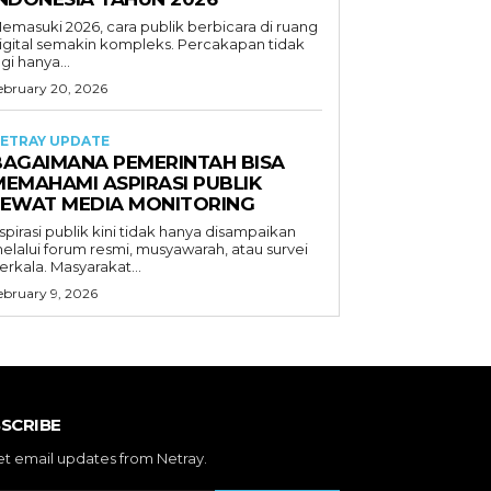
emasuki 2026, cara publik berbicara di ruang
igital semakin kompleks. Percakapan tidak
agi hanya...
ebruary 20, 2026
ETRAY UPDATE
BAGAIMANA PEMERINTAH BISA
MEMAHAMI ASPIRASI PUBLIK
LEWAT MEDIA MONITORING
spirasi publik kini tidak hanya disampaikan
elalui forum resmi, musyawarah, atau survei
erkala. Masyarakat...
ebruary 9, 2026
SCRIBE
et email updates from Netray.