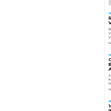
N
R
B
v
y
F
N
B
S
k
t
F
N
1