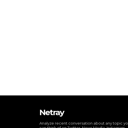
Netray
Analyze recent conversation about any topic y
can think of on Twitter, News Media, Instagram,