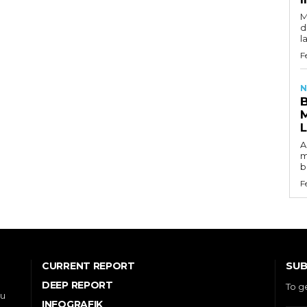
M
d
l
F
N
A
m
b
F
SUB
CURRENT REPORT
DEEP REPORT
To g
ou
INFOGRAFIK