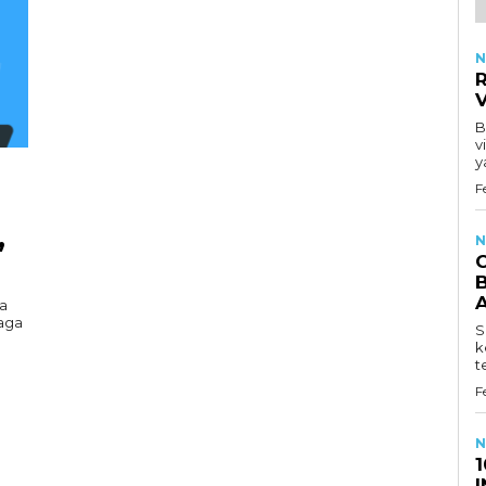
N
R
B
v
y
F
,
N
B
a
aga
S
k
t
F
N
1