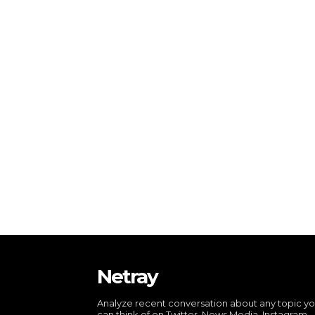
Netray
Analyze recent conversation about any topic y
can think of on Twitter, News Media, Instagram,