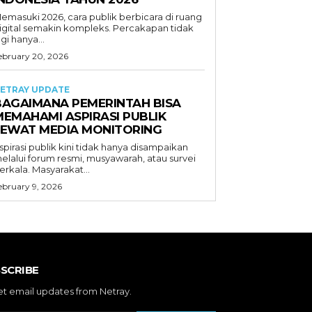
emasuki 2026, cara publik berbicara di ruang
igital semakin kompleks. Percakapan tidak
agi hanya...
ebruary 20, 2026
ETRAY UPDATE
BAGAIMANA PEMERINTAH BISA
MEMAHAMI ASPIRASI PUBLIK
LEWAT MEDIA MONITORING
spirasi publik kini tidak hanya disampaikan
elalui forum resmi, musyawarah, atau survei
erkala. Masyarakat...
ebruary 9, 2026
SCRIBE
et email updates from Netray.