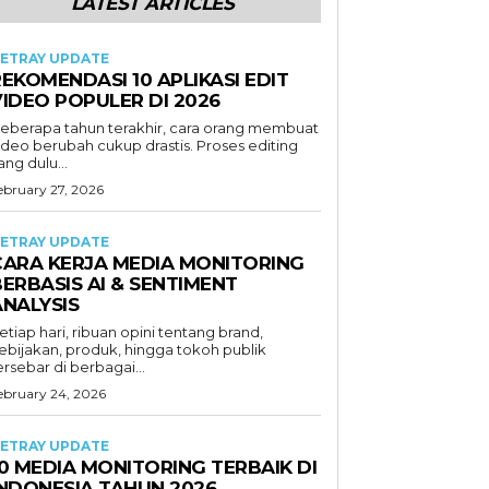
LATEST ARTICLES
ETRAY UPDATE
EKOMENDASI 10 APLIKASI EDIT
VIDEO POPULER DI 2026
eberapa tahun terakhir, cara orang membuat
ideo berubah cukup drastis. Proses editing
ang dulu...
ebruary 27, 2026
ETRAY UPDATE
CARA KERJA MEDIA MONITORING
ERBASIS AI & SENTIMENT
ANALYSIS
etiap hari, ribuan opini tentang brand,
ebijakan, produk, hingga tokoh publik
ersebar di berbagai...
ebruary 24, 2026
ETRAY UPDATE
0 MEDIA MONITORING TERBAIK DI
INDONESIA TAHUN 2026