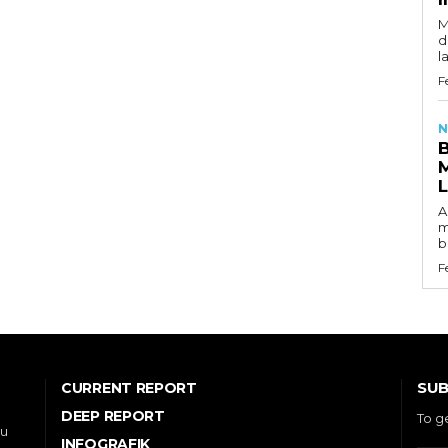
M
d
l
F
N
A
m
b
F
SUB
CURRENT REPORT
DEEP REPORT
To g
ou
INFOGRAFIK