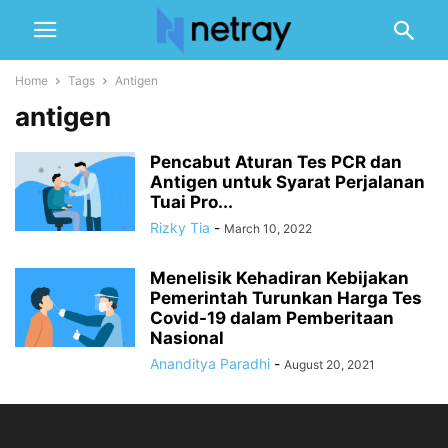
Home
Tags
Antigen
antigen
Pencabut Aturan Tes PCR dan
Antigen untuk Syarat Perjalanan
Tuai Pro...
Rizky Tia
-
March 10, 2022
Menelisik Kehadiran Kebijakan
Pemerintah Turunkan Harga Tes
Covid-19 dalam Pemberitaan
Nasional
Ananditya Paradhi
-
August 20, 2021