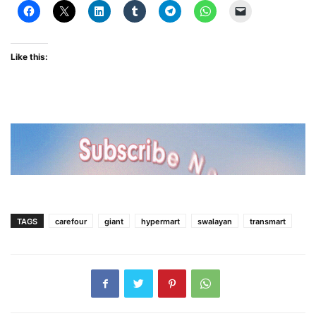
Like this:
TAGS
carefour
giant
hypermart
swalayan
transmart