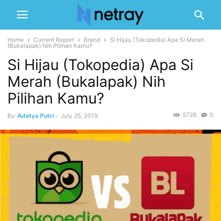
Home
Current Report
Brand
Si Hijau (Tokopedia) Apa Si Merah
(Bukalapak) Nih Pilihan Kamu?
Si Hijau (Tokopedia) Apa Si
Merah (Bukalapak) Nih
Pilihan Kamu?
5726
0
By
Adetya Putri
-
July 25, 2019