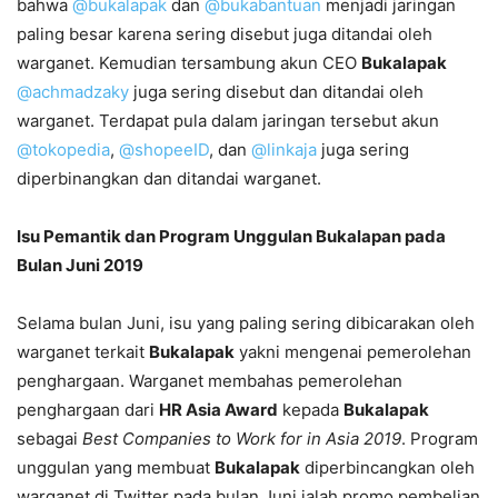
bahwa
@bukalapak
dan
@bukabantuan
menjadi jaringan
paling besar karena sering disebut juga ditandai oleh
warganet. Kemudian tersambung akun CEO
Bukalapak
@achmadzaky
juga sering disebut dan ditandai oleh
warganet. Terdapat pula dalam jaringan tersebut akun
@tokopedia
,
@shopeeID
, dan
@linkaja
juga sering
diperbinangkan dan ditandai warganet.
Isu Pemantik dan Program Unggulan Bukalapan pada
Bulan Juni 2019
Selama bulan Juni, isu yang paling sering dibicarakan oleh
warganet terkait
Bukalapak
yakni mengenai pemerolehan
penghargaan. Warganet membahas pemerolehan
penghargaan dari
HR Asia Award
kepada
Bukalapak
sebagai
Best Companies to Work for in Asia 2019
. Program
unggulan yang membuat
Bukalapak
diperbincangkan oleh
warganet di Twitter pada bulan Juni ialah promo pembelian