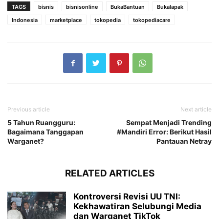
TAGS
bisnis
bisnisonline
BukaBantuan
Bukalapak
Indonesia
marketplace
tokopedia
tokopediacare
Previous article
Next article
5 Tahun Ruangguru:
Sempat Menjadi Trending
Bagaimana Tanggapan
#Mandiri Error: Berikut Hasil
Warganet?
Pantauan Netray
RELATED ARTICLES
Kontroversi Revisi UU TNI:
Kekhawatiran Selubungi Media
dan Warganet TikTok