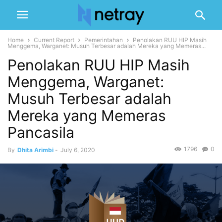
Home
Current Report
Pemerintahan
Penolakan RUU HIP Masih
Menggema, Warganet: Musuh Terbesar adalah Mereka yang Memeras...
Penolakan RUU HIP Masih
Menggema, Warganet:
Musuh Terbesar adalah
Mereka yang Memeras
Pancasila
1796
0
By
Dhita Arimbi
-
July 6, 2020