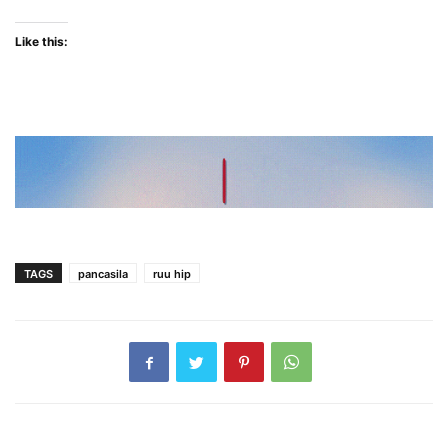
Like this:
TAGS
pancasila
ruu hip