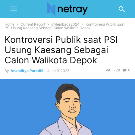
Home
Current Report
#Membaca2024
Kontroversi Publik saat
PSI Usung Kaesang Sebagai Calon Walikota Depok
Kontroversi Publik saat PSI
Usung Kaesang Sebagai
Calon Walikota Depok
1728
0
By
Ananditya Paradhi
-
June 9, 2023