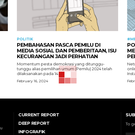
POLITIK
#M
PEMBAHASAN PASCA PEMILU DI
PO
MEDIA SOSIAL DAN PEMBERITAAN, ISU
ME
KECURANGAN JADI PERHATIAN
PE
Momentum pesta demokrasi yang ditunggu-
Net
tunggu alias pemilihan umum (Pemilu) 2024 telah
onli
dilaksanakan pada 14...
Inst
February 16, 2024
Febr
SUB
CURRENT REPORT
DEEP REPORT
To g
ou
INFOGRAFIK