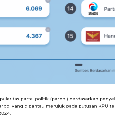
aritas partai politik (parpol) berdasarkan peny
arpol yang dipantau merujuk pada putusan KPU terka
2024.