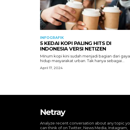
INFOGRAFIK
5 KEDAI KOPI PALING HITS DI
INDONESIA VERSI NETIZEN
Minum kopi kini sudah menjadi bagian dari gaya
hidup masyarakat urban. Tak hanya sebagai...
April 17, 2024
Netray
Analyze recent conversation about any topic y
can think of on Twitter, News Media, Instagram,