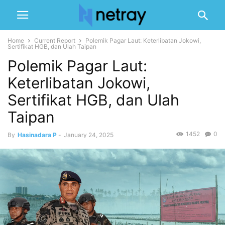
Home
Current Report
Polemik Pagar Laut: Keterlibatan Jokowi,
Sertifikat HGB, dan Ulah Taipan
Polemik Pagar Laut:
Keterlibatan Jokowi,
Sertifikat HGB, dan Ulah
Taipan
1452
0
By
Hasinadara P
-
January 24, 2025