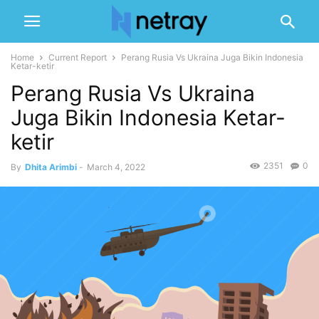
Home
Current Report
Perang Rusia Vs Ukraina Juga Bikin Indonesia
Ketar-ketir
Perang Rusia Vs Ukraina
Juga Bikin Indonesia Ketar-
ketir
2351
0
By
Dhita Arimbi
-
March 4, 2022