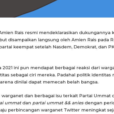
t Amien Rais resmi mendeklarasikan dukungannya 
but disampaikan langsung oleh Amien Rais pada R
 partai keempat setelah Nasdem, Demokrat, dan P
a 2021 ini pun mendapat berbagai reaksi dari warg
tas sebagai ciri mereka. Padahal politik identitas 
karena dinilai dapat memecah belah bangsa.
 warganet dan berbagai isu terkait Partai Ummat 
tai ummat
dan
partai ummat && anies
dengan perio
laju perbincangan warganet Twitter meningkat sej