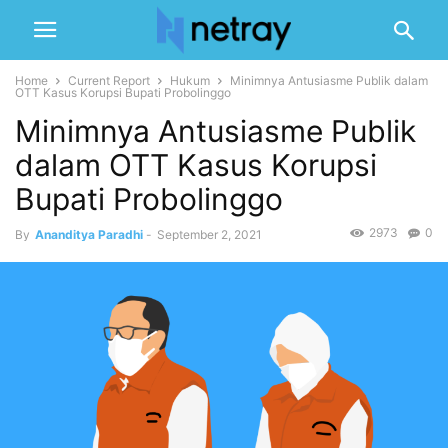
Home
Current Report
Hukum
Minimnya Antusiasme Publik dalam
OTT Kasus Korupsi Bupati Probolinggo
Minimnya Antusiasme Publik
dalam OTT Kasus Korupsi
Bupati Probolinggo
2973
0
By
Ananditya Paradhi
-
September 2, 2021