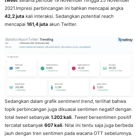
tweet
selama periode 19 November hingga 25 November
2021.Impresi perbincangan ini bahkan mencapai angka
42,2 juta
kali interaksi. Sedangkan
potential reach
mencapai
161,4 juta
akun Twitter.
Sedangkan dalam grafik
sentiment trend
, terlihat bahwa
topik perbincangan juga dikuasai sentimen negatif dengan
total
tweet
sebanyak
1.202 kali
.
Tweet
bersentimen positif
tercatat sebanyak
607 kali
. Nilai ini tentu saja juga berbeda
jauh dengan tren sentimen pada wacana OTT sebelumnya.