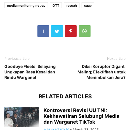
media monitoring netray
OTT
rasuah
suap
Previous article
Next article
Goodbye Fleets; Selayang
Diksi Koruptor Diganti
Ungkapan Rasa Kesal dan
Maling; Efektifkah untuk
Rindu Warganet
Menimbulkan Jera?
RELATED ARTICLES
Kontroversi Revisi UU TNI:
Kekhawatiran Selubungi Media
dan Warganet TikTok
Hasinadara P
-
March 23, 2025