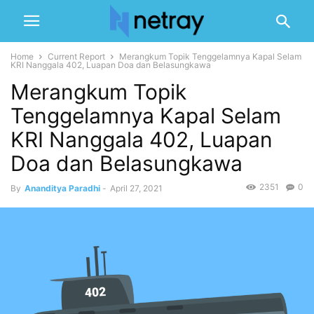
Home
Current Report
Merangkum Topik Tenggelamnya Kapal Selam
KRI Nanggala 402, Luapan Doa dan Belasungkawa
Merangkum Topik
Tenggelamnya Kapal Selam
KRI Nanggala 402, Luapan
Doa dan Belasungkawa
2351
0
By
Ananditya Paradhi
-
April 27, 2021