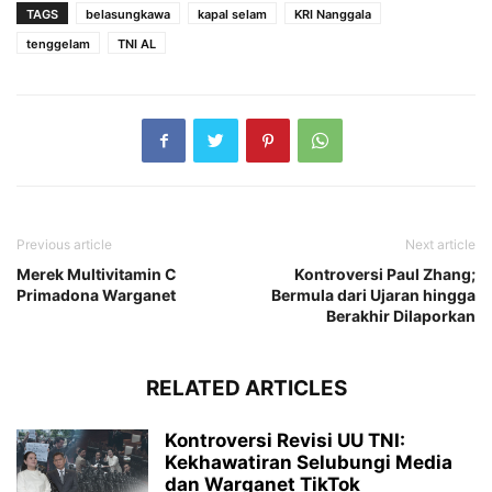
TAGS
belasungkawa
kapal selam
KRI Nanggala
tenggelam
TNI AL
Previous article
Next article
Merek Multivitamin C
Kontroversi Paul Zhang;
Primadona Warganet
Bermula dari Ujaran hingga
Berakhir Dilaporkan
RELATED ARTICLES
Kontroversi Revisi UU TNI:
Kekhawatiran Selubungi Media
dan Warganet TikTok