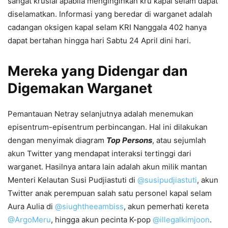
sangat krusial apabila menginginkan kru kapal selam dapat
diselamatkan. Informasi yang beredar di warganet adalah
cadangan oksigen kapal selam KRI Nanggala 402 hanya
dapat bertahan hingga hari Sabtu 24 April dini hari.
Mereka yang Didengar dan
Digemakan Warganet
Pemantauan Netray selanjutnya adalah menemukan
episentrum-episentrum perbincangan. Hal ini dilakukan
dengan menyimak diagram
Top Persons
, atau sejumlah
akun Twitter yang mendapat interaksi tertinggi dari
warganet. Hasilnya antara lain adalah akun milik mantan
Menteri Kelautan Susi Pudjiastuti di
@susipudjiastuti
, akun
Twitter anak perempuan salah satu personel kapal selam
Aura Aulia di
@siughtheeambiss
, akun pemerhati kereta
@ArgoMeru
, hingga akun pecinta K-pop
@illegalkimjoon
.