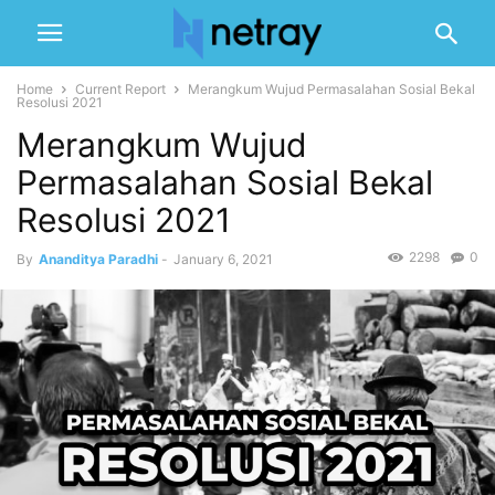
Home
Current Report
Merangkum Wujud Permasalahan Sosial Bekal
Resolusi 2021
Merangkum Wujud
Permasalahan Sosial Bekal
Resolusi 2021
2298
0
By
Ananditya Paradhi
-
January 6, 2021