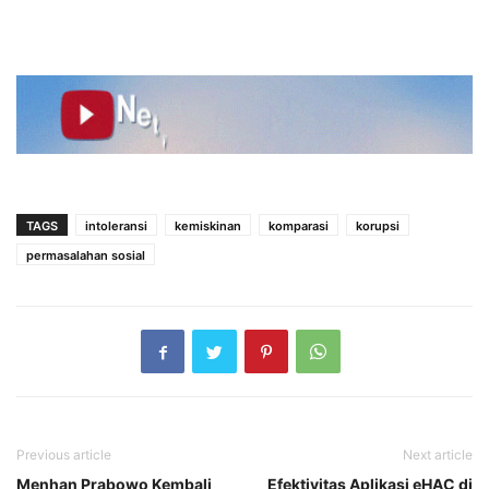
TAGS
intoleransi
kemiskinan
komparasi
korupsi
permasalahan sosial
Previous article
Next article
Menhan Prabowo Kembali
Efektivitas Aplikasi eHAC di