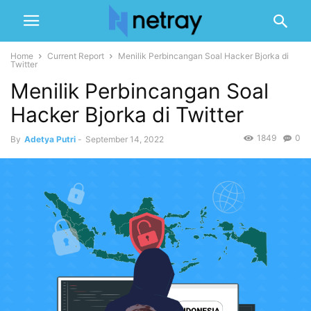
Home
Current Report
Menilik Perbincangan Soal Hacker Bjorka di
Twitter
Menilik Perbincangan Soal
Hacker Bjorka di Twitter
1849
0
By
Adetya Putri
-
September 14, 2022