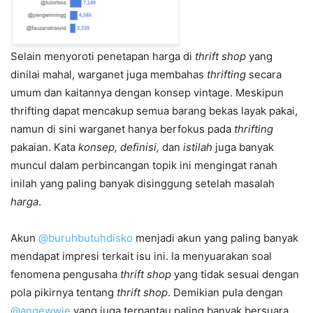
Selain menyoroti penetapan harga di
thrift shop
yang
dinilai mahal, warganet juga membahas
thrifting
secara
umum dan kaitannya dengan konsep vintage. Meskipun
thrifting dapat mencakup semua barang bekas layak pakai,
namun di sini warganet hanya berfokus pada
thrifting
pakaian. Kata
konsep, definisi,
dan
istilah
juga banyak
muncul dalam perbincangan topik ini mengingat ranah
inilah yang paling banyak disinggung setelah masalah
harga
.
Akun
@buruhbutuhdisko
menjadi akun yang paling banyak
mendapat impresi terkait isu ini. Ia menyuarakan soal
fenomena pengusaha
thrift shop
yang tidak sesuai dengan
pola pikirnya tentang
thrift shop
. Demikian pula dengan
@angewwie
yang juga terpantau paling banyak bersuara