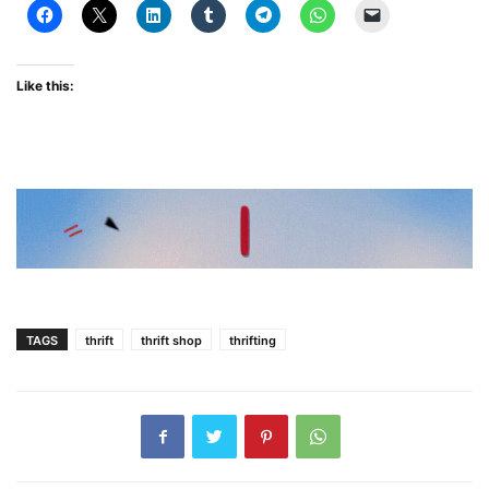
Like this:
TAGS
thrift
thrift shop
thrifting