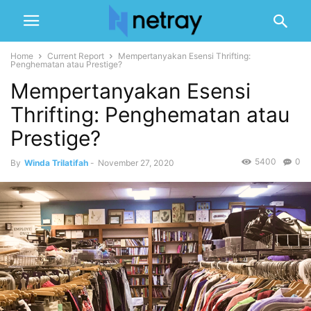
Home
Current Report
Mempertanyakan Esensi Thrifting:
Penghematan atau Prestige?
Mempertanyakan Esensi
Thrifting: Penghematan atau
Prestige?
5400
0
By
Winda Trilatifah
-
November 27, 2020