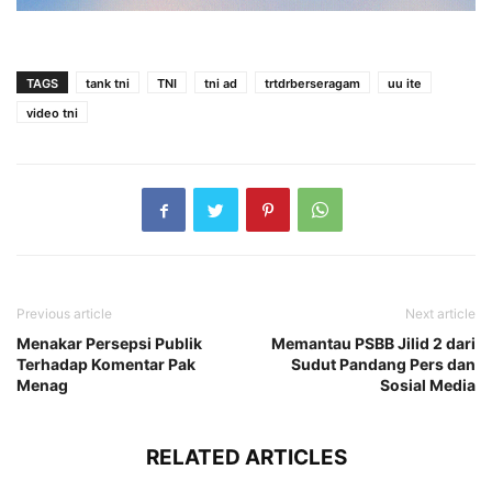
TAGS
tank tni
TNI
tni ad
trtdrberseragam
uu ite
video tni
Previous article
Next article
Menakar Persepsi Publik
Memantau PSBB Jilid 2 dari
Terhadap Komentar Pak
Sudut Pandang Pers dan
Menag
Sosial Media
RELATED ARTICLES