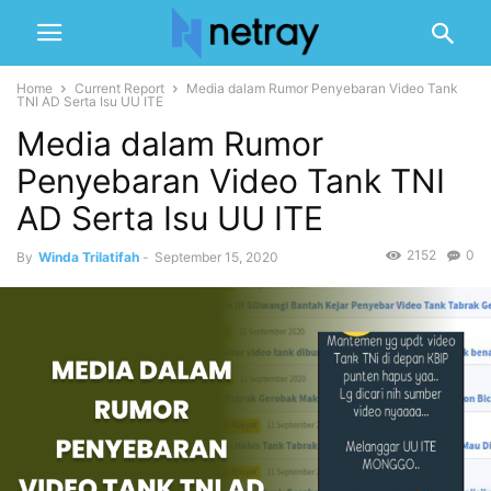
Home
Current Report
Media dalam Rumor Penyebaran Video Tank
TNI AD Serta Isu UU ITE
Media dalam Rumor
Penyebaran Video Tank TNI
AD Serta Isu UU ITE
2152
0
By
Winda Trilatifah
-
September 15, 2020