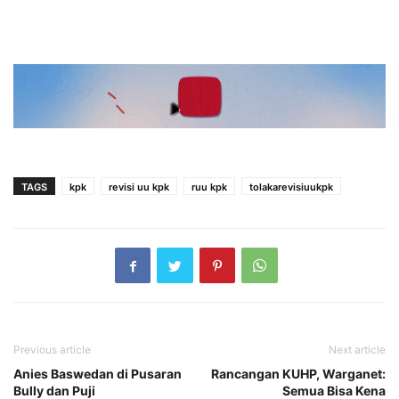
TAGS
kpk
revisi uu kpk
ruu kpk
tolakarevisiuukpk
Previous article
Next article
Anies Baswedan di Pusaran
Rancangan KUHP, Warganet:
Bully dan Puji
Semua Bisa Kena