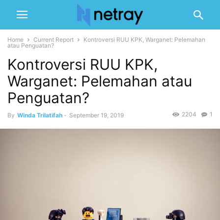
Home
Current Report
Kontroversi RUU KPK, Warganet: Pelemahan
atau Penguatan?
Kontroversi RUU KPK,
Warganet: Pelemahan atau
Penguatan?
2204
1
By
Winda Trilatifah
-
September 19, 2019