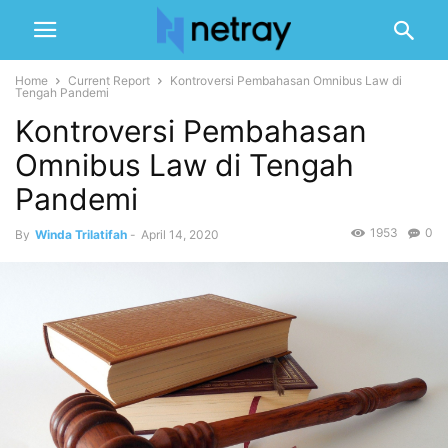
Home
Current Report
Kontroversi Pembahasan Omnibus Law di
Tengah Pandemi
Kontroversi Pembahasan
Omnibus Law di Tengah
Pandemi
1953
0
By
Winda Trilatifah
-
April 14, 2020