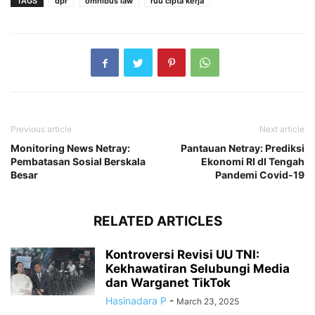
TAGS
dpr
omnibus law
ruu cipta kerja
Previous article
Next article
Monitoring News Netray:
Pantauan Netray: Prediksi
Pembatasan Sosial Berskala
Ekonomi RI dI Tengah
Besar
Pandemi Covid-19
RELATED ARTICLES
Kontroversi Revisi UU TNI:
Kekhawatiran Selubungi Media
dan Warganet TikTok
Hasinadara P
-
March 23, 2025