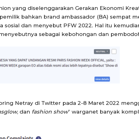
shion yang diselenggarakan
G
erakan Ekonomi Kreati
 pemilik bahkan brand ambassador (BA) sempat 
ia sosial dan menyebut PFW 2022. Hal itu kemudia
n menyebutnya sebagai kebohongan dan pembodoh
ring Netray di Twitter pada 2-8 Maret 2022 meng
sglow
, dan
fashion show
” warganet banyak komp