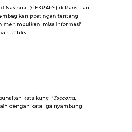
f Nasional (GEKRAFS) di Paris dan
membagikan postingan tentang
n menimbulkan ‘miss informasi’
an publik.
gunakan kata kunci “
3second,
lain dengan kata “ga nyambung