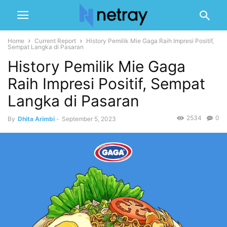
Home
Current Report
History Pemilik Mie Gaga Raih Impresi Positif,
Sempat Langka di Pasaran
History Pemilik Mie Gaga
Raih Impresi Positif, Sempat
Langka di Pasaran
2534
0
By
Dhita Arimbi
-
September 5, 2023