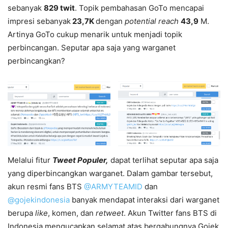
sebanyak
829 twit
. Topik pembahasan GoTo mencapai
impresi sebanyak
23,7K
dengan
potential reach
43,9
M.
Artinya GoTo cukup menarik untuk menjadi topik
perbincangan. Seputar apa saja yang warganet
perbincangkan?
Melalui fitur
Tweet Populer,
dapat terlihat seputar apa saja
yang diperbincangkan warganet. Dalam gambar tersebut,
akun resmi fans BTS
@ARMYTEAMID
dan
@gojekindonesia
banyak mendapat interaksi dari warganet
berupa
like
, komen, dan
retweet
. Akun Twitter fans BTS di
Indonesia mengucapkan selamat atas bergabungnya Gojek