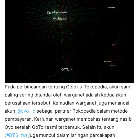
Pada perbincangan tentang Gojek x Tokopedia, akun yang
paling sering ditandai oleh warganet adalah kedua akun
perusahaan tersebut. Kemudian warganet juga menandai
akun
@ovo_id
sebagai partner Tokopedia dalam metode
pembayaran. Keriuhan warganet membahas tentang nasib
Ovo setelah GoTo resmi terbentuk. Selain itu akun
@BTS_twt
juga muncul dalam jaringan percakapan