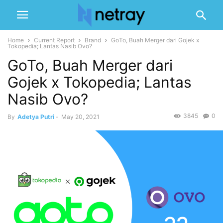
Home
Current Report
Brand
GoTo, Buah Merger dari Gojek x
Tokopedia; Lantas Nasib Ovo?
GoTo, Buah Merger dari
Gojek x Tokopedia; Lantas
Nasib Ovo?
3845
0
By
Adetya Putri
-
May 20, 2021