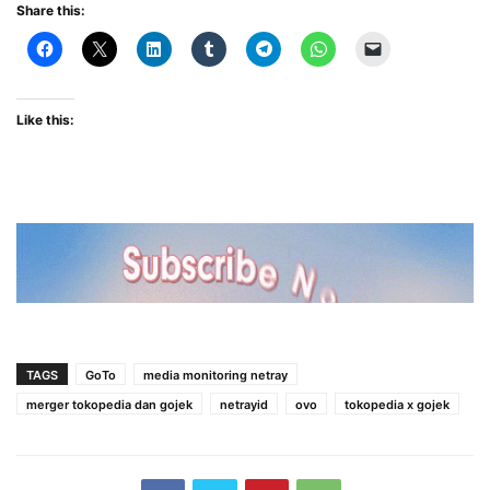
Share this:
Like this:
TAGS
GoTo
media monitoring netray
merger tokopedia dan gojek
netrayid
ovo
tokopedia x gojek