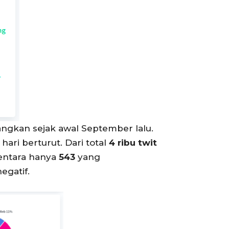
angkan sejak awal September lalu.
ari berturut. Dari total
4 ribu twit
entara hanya
543
yang
egatif.