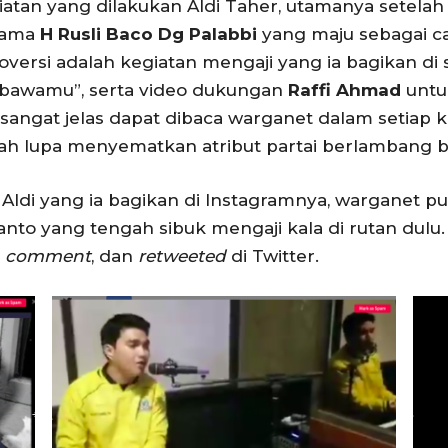
tan yang dilakukan Aldi Taher, utamanya setelah
rsama
H Rusli Baco Dg Palabbi
yang maju sebagai c
ersi adalah kegiatan mengaji yang ia bagikan di s
bawamu”, serta video dukungan
Raffi Ahmad
untu
sangat jelas dapat dibaca warganet dalam setiap k
rnah lupa menyematkan atribut partai berlambang
Aldi yang ia bagikan di Instagramnya, warganet
nto yang tengah sibuk mengaji kala di rutan dulu.
e, comment
, dan
retweeted
di Twitter.