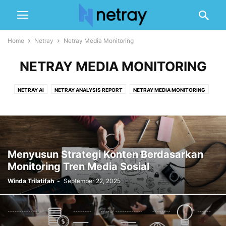
Home
Netray
Netray Media Monitoring
NETRAY MEDIA MONITORING
NETRAY AI
NETRAY ANALYSIS REPORT
NETRAY MEDIA MONITORING
NETRAY WEB CRAWLER
Menyusun Strategi Konten Berdasarkan
Monitoring Tren Media Sosial
Winda Trilatifah
-
September 22, 2025