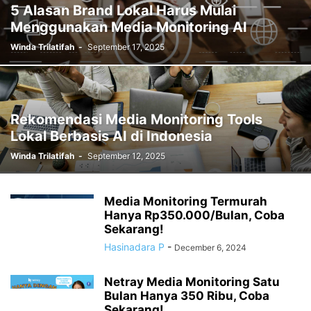
5 Alasan Brand Lokal Harus Mulai
Menggunakan Media Monitoring AI
Winda Trilatifah
-
September 17, 2025
Rekomendasi Media Monitoring Tools
Lokal Berbasis AI di Indonesia
Winda Trilatifah
-
September 12, 2025
Media Monitoring Termurah
Hanya Rp350.000/Bulan, Coba
Sekarang!
Hasinadara P
-
December 6, 2024
Netray Media Monitoring Satu
Bulan Hanya 350 Ribu, Coba
Sekarang!