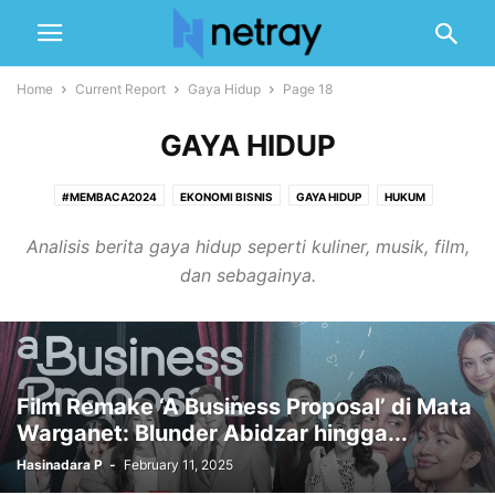
Home
Current Report
Gaya Hidup
Page 18
GAYA HIDUP
#MEMBACA2024
EKONOMI BISNIS
GAYA HIDUP
HUKUM
KESEHATAN
LINGKUNGAN
OLAH RAGA
PEMERINTAHAN
Analisis berita gaya hidup seperti kuliner, musik, film,
PENDIDIKAN
POLITIK
TEKNOLOGI
TRANSPORTASI
dan sebagainya.
Film Remake ‘A Business Proposal’ di Mata
Warganet: Blunder Abidzar hingga...
Hasinadara P
-
February 11, 2025