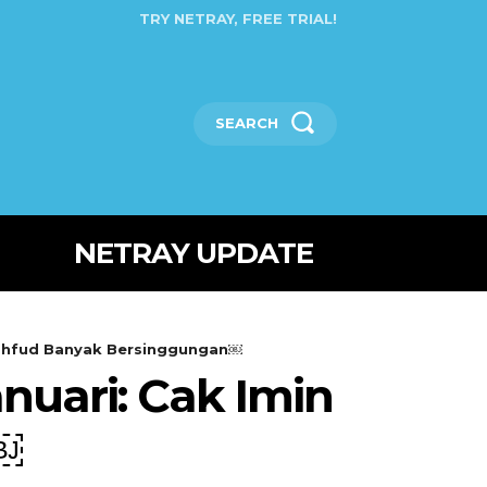
TRY NETRAY, FREE TRIAL!
SEARCH
NETRAY UPDATE
 Mahfud Banyak Bersinggungan￼
nuari: Cak Imin
￼