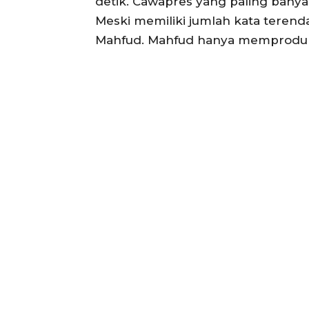
detik. Cawapres yang paling bany
Meski memiliki jumlah kata terenda
Mahfud. Mahfud hanya memproduksi