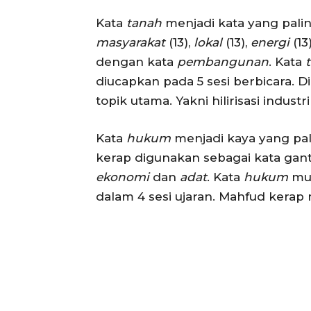
Kata
tanah
menjadi kata yang paling
masyarakat
(13),
lokal
(13),
energi
(13
dengan kata
pembangunan
. Kata
diucapkan pada 5 sesi berbicara. D
topik utama. Yakni hilirisasi industr
Kata
hukum
menjadi kaya yang pal
kerap digunakan sebagai kata gan
ekonomi
dan
adat
. Kata
hukum
mun
dalam 4 sesi ujaran. Mahfud kera