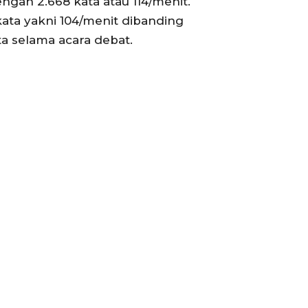
gan 2.668 kata atau 114/menit.
kata yakni 104/menit dibanding
a selama acara debat.