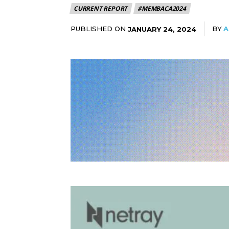
CURRENT REPORT
#MEMBACA2024
PUBLISHED ON
BY
A
JANUARY 24, 2024