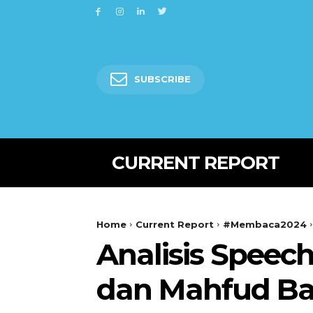
SUBSCRIBE
CURRENT REPORT
Home
Current Report
#Membaca2024
Analisis Speec
dan Mahfud B