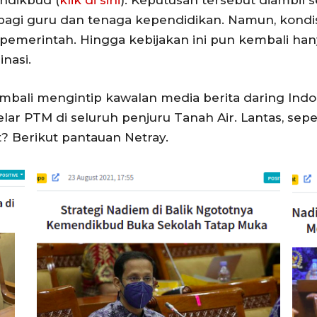
ndikbud (
klik di sini
). Keputusan tersebut diambil s
 bagi guru dan tenaga kependidikan. Namun, kondisi
pemerintah. Hingga kebijakan ini pun kembali ha
nasi.
 kembali mengintip kawalan media berita daring Indo
 PTM di seluruh penjuru Tanah Air. Lantas, sepe
? Berikut pantauan Netray.