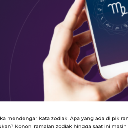
i jika mendengar kata zodiak. Apa yang ada di pik
ukan? Konon, ramalan zodiak hingga saat ini masih