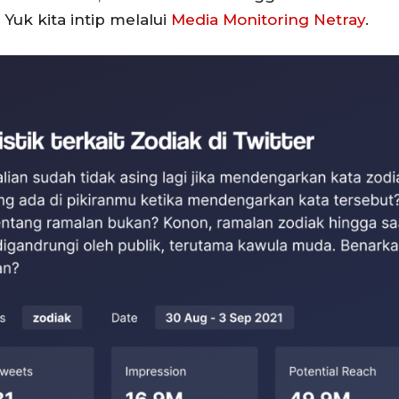
uk kita intip melalui
Media Monitoring Netray
.