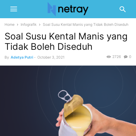
Home
Infografik
Soal Susu Kental Manis yang Tidak Boleh Diseduh
Soal Susu Kental Manis yang
Tidak Boleh Diseduh
2726
0
By
Adetya Putri
-
October 3, 2021