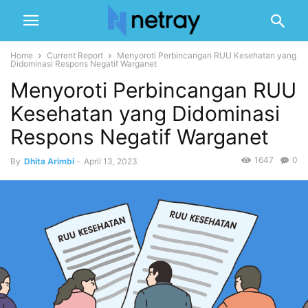
Home
Current Report
Menyoroti Perbincangan RUU Kesehatan yang
Didominasi Respons Negatif Warganet
Menyoroti Perbincangan RUU
Kesehatan yang Didominasi
Respons Negatif Warganet
1647
0
By
Dhita Arimbi
-
April 13, 2023