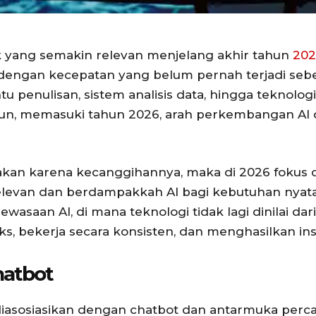
ik yang semakin relevan menjelang akhir tahun
202
g dengan kecepatan yang belum pernah terjadi seb
antu penulisan, sistem analisis data, hingga tekno
amun, memasuki tahun 2026, arah perkembangan AI
akan karena kecanggihannya, maka di 2026 fokus d
levan dan berdampakkah AI bagi kebutuhan nyata
saan AI, di mana teknologi tidak lagi dinilai dari 
ekerja secara konsisten, dan menghasilkan insig
hatbot
iasosiasikan dengan chatbot dan antarmuka perca