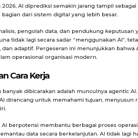
 2026, AI diprediksi semakin jarang tampil sebagai
i bagian dari sistem digital yang lebih besar.
nalisis, pengolah data, dan pendukung keputusan 
una tidak lagi secara sadar “menggunakan AI”, te
if, dan adaptif. Pergeseran ini menunjukkan bahwa A
alam operasional organisasi modern.
n Cara Kerja
ng banyak dibicarakan adalah munculnya agentic A
 AI dirancang untuk memahami tujuan, menyusun 
ri.
c AI berpotensi membantu berbagai proses operasio
emantau data secara berkelanjutan. AI tidak lagi 