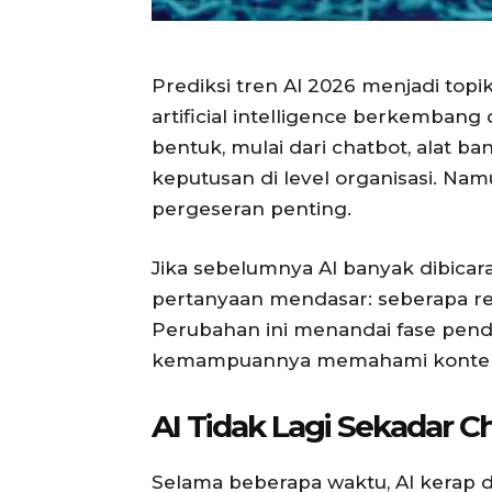
Prediksi tren AI 2026 menjadi top
artificial intelligence berkemban
bentuk, mulai dari chatbot, alat b
keputusan di level organisasi. N
pergeseran penting.
Jika sebelumnya AI banyak dibicar
pertanyaan mendasar: seberapa re
Perubahan ini menandai fase pendewa
kemampuannya memahami konteks, b
AI Tidak Lagi Sekadar C
Selama beberapa waktu, AI kerap d