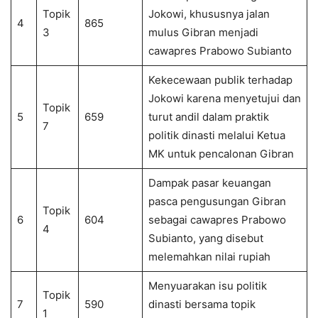
Topik
Jokowi, khususnya jalan
4
865
3
mulus Gibran menjadi
cawapres Prabowo Subianto
Kekecewaan publik terhadap
Jokowi karena menyetujui dan
Topik
5
659
turut andil dalam praktik
7
politik dinasti melalui Ketua
MK untuk pencalonan Gibran
Dampak pasar keuangan
pasca pengusungan Gibran
Topik
6
604
sebagai cawapres Prabowo
4
Subianto, yang disebut
melemahkan nilai rupiah
Menyuarakan isu politik
Topik
7
590
dinasti bersama topik
1