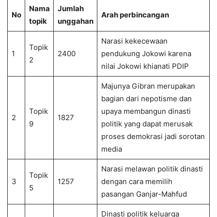
Nama
Jumlah
No
Arah perbincangan
topik
unggahan
Narasi kekecewaan
Topik
1
2400
pendukung Jokowi karena
2
nilai Jokowi khianati PDIP
Majunya Gibran merupakan
bagian dari nepotisme dan
Topik
upaya membangun dinasti
2
1827
9
politik yang dapat merusak
proses demokrasi jadi sorotan
media
Narasi melawan politik dinasti
Topik
3
1257
dengan cara memilih
5
pasangan Ganjar-Mahfud
Dinasti politik keluarga