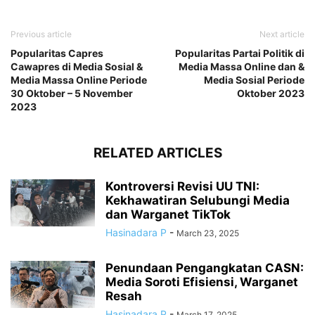
Previous article
Next article
Popularitas Capres
Popularitas Partai Politik di
Cawapres di Media Sosial &
Media Massa Online dan &
Media Massa Online Periode
Media Sosial Periode
30 Oktober – 5 November
Oktober 2023
2023
RELATED ARTICLES
Kontroversi Revisi UU TNI:
Kekhawatiran Selubungi Media
dan Warganet TikTok
Hasinadara P
-
March 23, 2025
Penundaan Pengangkatan CASN:
Media Soroti Efisiensi, Warganet
Resah
Hasinadara P
-
March 17, 2025