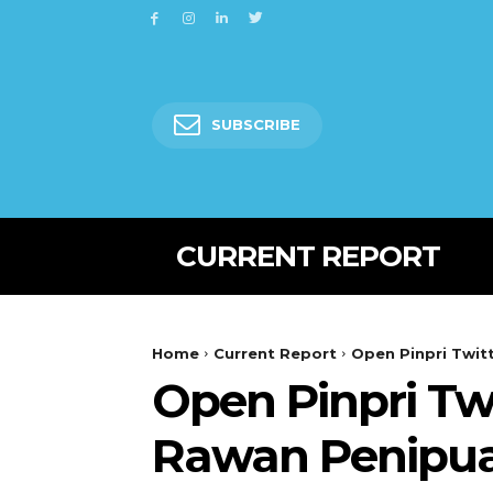
SUBSCRIBE
CURRENT REPORT
Home
Current Report
Open Pinpri Twit
Open Pinpri Twi
Rawan Penipu