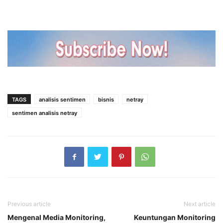
TAGS
analisis sentimen
bisnis
netray
sentimen analisis netray
Previous article
Next article
Mengenal Media Monitoring,
Keuntungan Monitoring