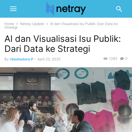
Home
Netray Update
AI dan Visualisasi Isu Publik: Dari Data ke
Strategi
AI dan Visualisasi Isu Publik:
Dari Data ke Strategi
1283
0
By
Hasinadara P
-
April 23, 2025